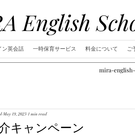
A English Sch
イン英会話
一時保育サービス
料金について
ご
mira-english
l
May 19, 2023
1 min read
介キャンペーン